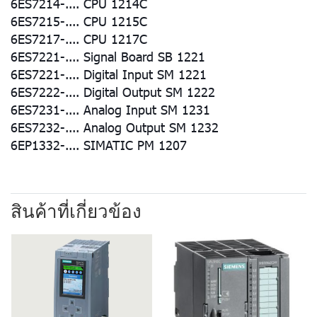
6ES7214-.... CPU 1214C
6ES7215-.... CPU 1215C
6ES7217-.... CPU 1217C
6ES7221-.... Signal Board SB 1221
6ES7221-.... Digital Input SM 1221
6ES7222-.... Digital Output SM 1222
6ES7231-.... Analog Input SM 1231
6ES7232-.... Analog Output SM 1232
6EP1332-.... SIMATIC PM 1207
สินค้าที่เกี่ยวข้อง