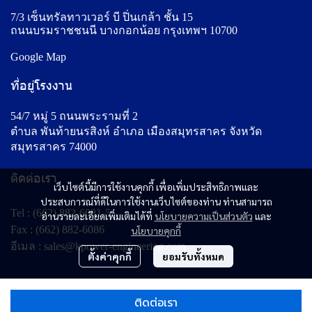
7/3 เซ็นทรัลทาวเวอร์ บี ปิ่นเกล้า ชั้น 15
ถนนบรมราชชนนี บางกอกน้อย กรุงเทพฯ 10700
Google Map
ที่อยู่โรงงาน
54/7 หมู่ 5 ถนนพระรามที่ 2
ตำบล พันท้ายนรสิงห์ อำเภอ เมืองสมุทรสาคร จังหวัด
สมุทรสาคร 74000
ติดต่อเรา
เว็บไซต์นี้มีการใช้งานคุกกี้ เพื่อเพิ่มประสิทธิภาพและ
ประสบการณ์ที่ดีในการใช้งานเว็บไซต์ของท่าน ท่านสามารถ
Tel :
(662) 882-6081-5
อ่านรายละเอียดเพิ่มเติมได้ที่
นโยบายความเป็นส่วนตัว
และ
Fax : (662) 882-6086
นโยบายคุกกี้
อีเมล :
sales@kpower-engineering.com
ตั้งค่าคุกกี้
ยอมรับทั้งหมด
© Copyright 2025 All Rights Reserved.
ติดต่อเรา