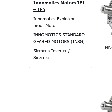
Innomotics Motors IE1
– IE5
Innomotics Explosion-
proof Motor
INNOMOTICS STANDARD
GEARED MOTORS (INSG)
INN
Siemens Inverter /
Sinamics
Flender Coupling
Siemens Soft Starter
Servo Motor
Rathi Coupling
PLC Siemens