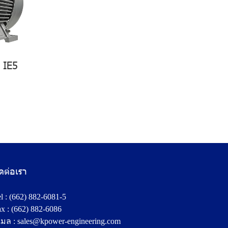
 IE5
ิดต่อเรา
l :
(662) 882-6081-5
x : (662) 882-6086
เมล :
sales@kpower-engineering.com