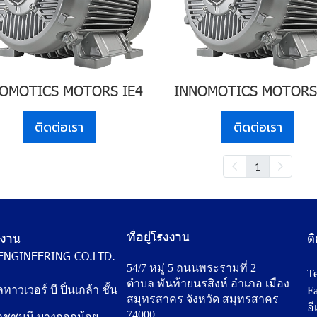
OMOTICS MOTORS IE4
INNOMOTICS MOTORS
ติดต่อเรา
ติดต่อเรา
1
ที่อยู่โรงงาน
ักงาน
ต
ENGINEERING CO.LTD.
54/7 หมู่ 5 ถนนพระรามที่ 2
Te
ตำบล พันท้ายนรสิงห์ อำเภอ เมือง
ลทาวเวอร์ บี ปิ่นเกล้า ชั้น
Fa
สมุทรสาคร จังหวัด สมุทรสาคร
อี
74000
ชชนนี บางกอกน้อย